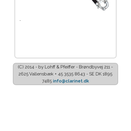
.
(C) 2014 - by Lohff & Pfeiffer - Brøndbyvej 211 -
2625 Vallensbæk + 45 3535 8643 - SE DK 1895
7485
info@clarinet.dk